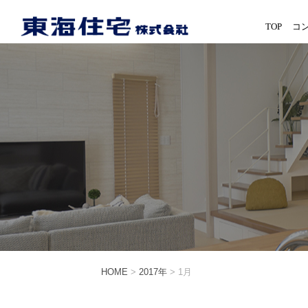
TOP
コ
HOME
>
2017年
>
1月