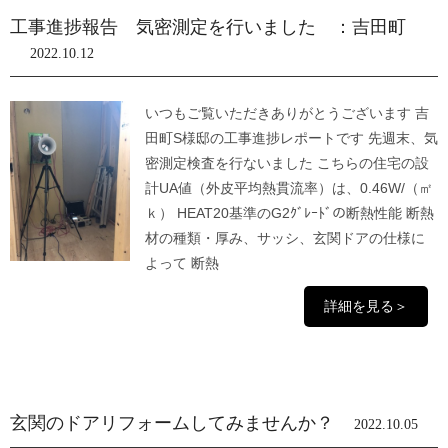
工事進捗報告 気密測定を行いました ：吉田町
2022.10.12
いつもご覧いただきありがとうございます 吉
田町S様邸の工事進捗レポートです 先週末、気
密測定検査を行ないました こちらの住宅の設
計UA値（外皮平均熱貫流率）は、0.46W/（㎡
ｋ） HEAT20基準のG2ｸﾞﾚｰﾄﾞの断熱性能 断熱
材の種類・厚み、サッシ、玄関ドアの仕様に
よって 断熱
詳細を見る＞
玄関のドアリフォームしてみませんか？
2022.10.05