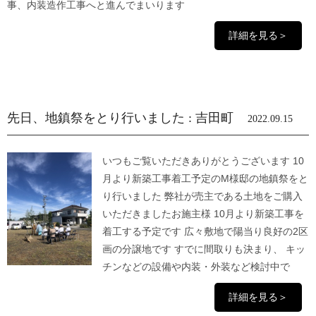
事、内装造作工事へと進んでまいります
詳細を見る＞
先日、地鎮祭をとり行いました : 吉田町
2022.09.15
いつもご覧いただきありがとうございます 10
月より新築工事着工予定のM様邸の地鎮祭をと
り行いました 弊社が売主である土地をご購入
いただきましたお施主様 10月より新築工事を
着工する予定です 広々敷地で陽当り良好の2区
画の分譲地です すでに間取りも決まり、 キッ
チンなどの設備や内装・外装など検討中で
詳細を見る＞