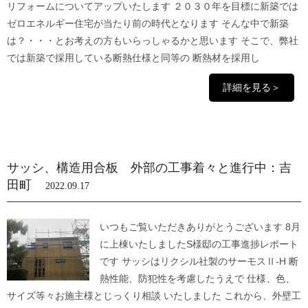
リフォームについてアップいたします ２０３０年を目標に新築では
ゼロエネルギー住宅が当たり前の時代となります そんな中で新築
は？・・・とお考えの方もいらっしゃるかと思います そこで、弊社
では新築で採用している断熱仕様と同等の 断熱材を採用し
詳細を見る＞
サッシ、構造用合板 外部の工事着々と進行中：吉
田町
2022.09.17
いつもご覧いただきありがとうございます 8月
に上棟いたしましたS様邸の工事進捗レポート
です サッシはリクシル社製のサーモスⅡ-H 断
熱性能、防犯性を考慮したうえで 仕様、色、
サイズ等々お施主様とじっくり相談 いたしました これから、外壁工