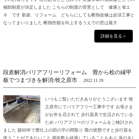
補助制度が決定しました こちらの制度の背景として 健康と省エ
ネ です 新築、リフォーム どちらにしても断熱改修は必須工事と
なってまいりました 断熱性能を向上するうえでの窓は最大
詳細を見る＞
段差解消バリアフリーリフォーム 畳から桧の縁甲
板でつまづきを解消:牧之原市
2022.11.19
いつもご覧いただきありがとうございます 牧
之原市にてバリアフリー工事中です お母さま
がお年を召されて 歩行器具で生活されている
ため バリアフリーのリフォームをご検討され
ました 築60年で畳仕上の田の字の間取り 畳の状態ですと歩行器を
使うことができないこと 築年数も経過していることもあり 床のきし