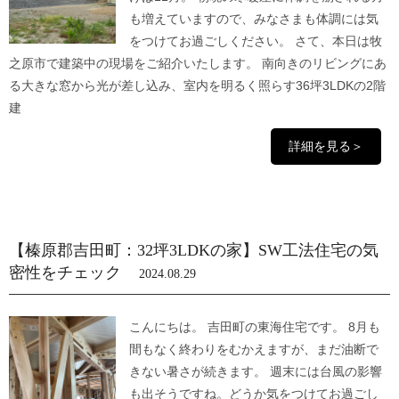
も増えていますので、みなさまも体調には気
をつけてお過ごしください。 さて、本日は牧
之原市で建築中の現場をご紹介いたします。 南向きのリビングにあ
る大きな窓から光が差し込み、室内を明るく照らす36坪3LDKの2階
建
詳細を見る＞
【榛原郡吉田町：32坪3LDKの家】SW工法住宅の気
密性をチェック
2024.08.29
こんにちは。 吉田町の東海住宅です。 8月も
間もなく終わりをむかえますが、まだ油断で
きない暑さが続きます。 週末には台風の影響
も出そうですね。どうか気をつけてお過ごし