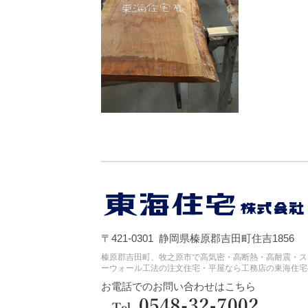
〒421-0301 静岡県榛原郡吉田町住吉1856
榛原郡吉田町、牧之原市で高気密・高断熱・高耐震・ス
ーウォール工法の注文住宅・平屋なら工務店の東海住宅
お電話でのお問い合わせはこちら