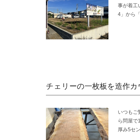
事が着工
4」から
チェリーの一枚板を造作カ
いつもご
ら問屋で
厚み5セ