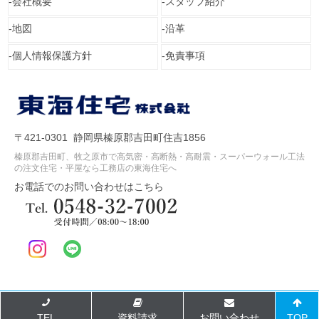
会社概要
スタッフ紹介
地図
沿革
個人情報保護方針
免責事項
〒421-0301 静岡県榛原郡吉田町住吉1856
榛原郡吉田町、牧之原市で高気密・高断熱・高耐震・スーパーウォール工法
の注文住宅・平屋なら工務店の東海住宅へ
お電話でのお問い合わせはこちら
Copyright © 2024 東海住宅株式会社 All Rights Reserved.
TEL
資料請求
お問い合わせ
TOP