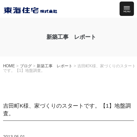
新築工事 レポート
HOME
>
ブログ
>
新築工事 レポート
>
吉田町K様、家づくりのスタート
です。【1】地盤調査。
吉田町K様、家づくりのスタートです。【1】地盤調
査。
2013.05.01