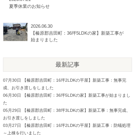
夏季休業のお知らせ
2026.06.30
【榛原郡吉田町：36坪5LDKの家】新築工事が
始まりました
最新記事
07月30日
【榛原郡吉田町：16坪2LDKの平屋】新築工事：無事完
成、お引き渡しをしました
06月30日
【榛原郡吉田町：36坪5LDKの家】新築工事が始まりまし
た
05月29日
【榛原郡吉田町：38坪3LDKの家】新築工事：無事完成、
お引き渡しをしました
03月27日
【榛原郡吉田町：16坪2LDKの平屋】新築工事：防蟻処理
～上棟を行いました