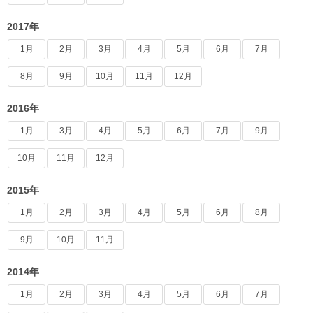
2017年
1月
2月
3月
4月
5月
6月
7月
8月
9月
10月
11月
12月
2016年
1月
3月
4月
5月
6月
7月
9月
10月
11月
12月
2015年
1月
2月
3月
4月
5月
6月
8月
9月
10月
11月
2014年
1月
2月
3月
4月
5月
6月
7月