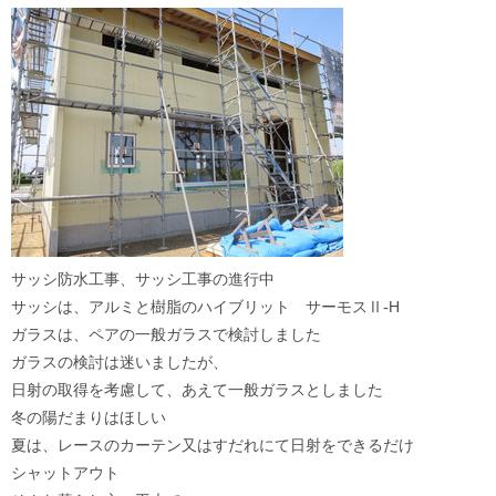
サッシ防水工事、サッシ工事の進行中
サッシは、アルミと樹脂のハイブリット サーモスⅡ-H
ガラスは、ペアの一般ガラスで検討しました
ガラスの検討は迷いましたが、
日射の取得を考慮して、あえて一般ガラスとしました
冬の陽だまりはほしい
夏は、レースのカーテン又はすだれにて日射をできるだけ
シャットアウト