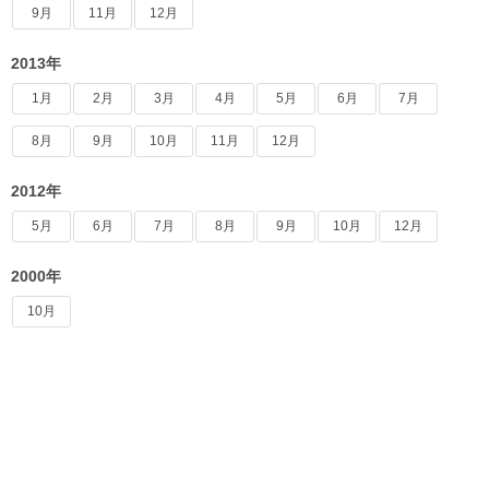
9月
11月
12月
2013年
1月
2月
3月
4月
5月
6月
7月
8月
9月
10月
11月
12月
2012年
5月
6月
7月
8月
9月
10月
12月
2000年
10月