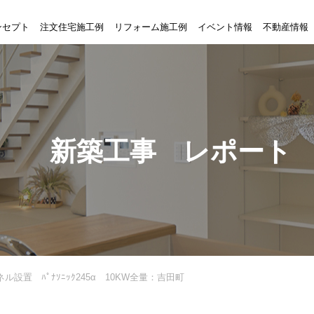
ンセプト
注文住宅施工例
リフォーム施工例
イベント情報
不動産情報
新築工事 レポート
ル設置 ﾊﾟﾅｿﾆｯｸ245α 10KW全量：吉田町