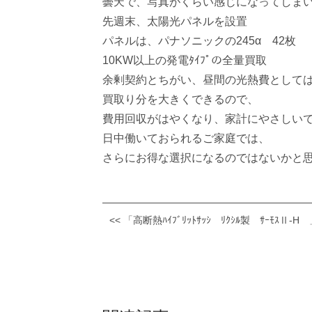
曇天で、写真がくらい感じになってしま
先週末、太陽光パネルを設置
パネルは、パナソニックの245α 42枚
10KW以上の発電ﾀｲﾌﾟの全量買取
余剰契約とちがい、昼間の光熱費として
買取り分を大きくできるので、
費用回収がはやくなり、家計にやさしい
日中働いておられるご家庭では、
さらにお得な選択になるのではないかと
<< 「高断熱ﾊｲﾌﾞﾘｯﾄｻｯｼ ﾘｸｼﾙ製 ｻｰﾓｽⅡ-H