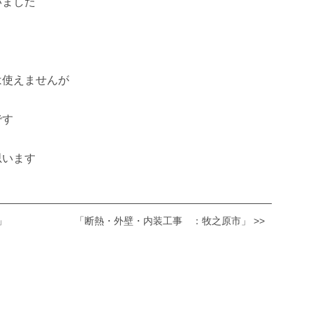
いました
は使えませんが
です
思います
 」
「断熱・外壁・内装工事 ：牧之原市」 >>