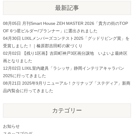
最新記事
08月05日
月刊Smart House ZEH MASTER 2026「貴方の街のTOP
OF 6つ星ビルダー/プランナー」に選出されました
04月30日
LIXILメンバーズコンテスト2025「グッドリビング賞」を
受賞しました！｜榛原郡吉田町の家づくり
02月02日
【残り1区画】吉田町神戸3区画分譲地 いよいよ最終区
画となりました
12月02日
LIXIL室内建具「ラシッサ」静岡インテリアキャラバン
2025に行ってきました
08月21日
2025年9月リニューアル！クリナップ「ステディア」新商
品内覧会に行ってきました
カテゴリー
お知らせ
スタッフブログ