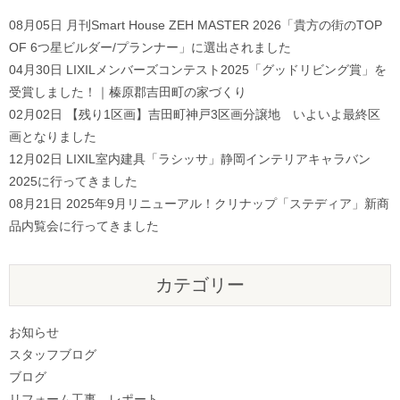
08月05日
月刊Smart House ZEH MASTER 2026「貴方の街のTOP
OF 6つ星ビルダー/プランナー」に選出されました
04月30日
LIXILメンバーズコンテスト2025「グッドリビング賞」を
受賞しました！｜榛原郡吉田町の家づくり
02月02日
【残り1区画】吉田町神戸3区画分譲地 いよいよ最終区
画となりました
12月02日
LIXIL室内建具「ラシッサ」静岡インテリアキャラバン
2025に行ってきました
08月21日
2025年9月リニューアル！クリナップ「ステディア」新商
品内覧会に行ってきました
カテゴリー
お知らせ
スタッフブログ
ブログ
リフォーム工事 レポート